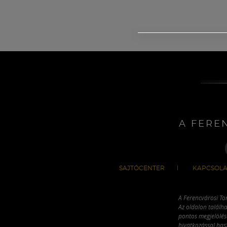
A FERE
SAJTÓCENTER
KAPCSOLA
A Ferencvárosi To
Az oldalon találha
pontos megjelölésé
hivatkozással has