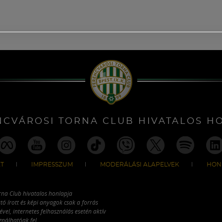
NCVÁROSI TORNA CLUB HIVATALOS H
T
IMPRESSZUM
MODERÁLÁSI ALAPELVEK
HON
rna Club hivatalos honlapja
tó írott és képi anyagok csak a forrás
vel, internetes felhasználás esetén aktív
ználhatóak fel.