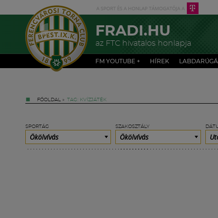
FRADI.HU
az FTC hivatalos honlapja
FM YOUTUBE +
HÍREK
LABDARÚGÁ
FŐOLDAL
»
TAG: KVÍZJÁTÉK
SPORTÁG
SZAKOSZTÁLY
DÁT
Ökölvívás
Ökölvívás
Ut