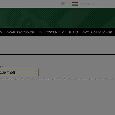
MAGYAR
S
SZAKOSZTÁLYOK
MECCSCENTER
KLUB
SZOLGÁLTATÁSOK
UM
olsó 1 hét