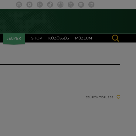
SHOP
KÖZÖSSÉG
MÚZEUM
JEGYEK
SZŰRŐK TÖRLÉSE