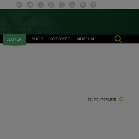
SHOP
KÖZÖSSÉG
MÚZEUM
JEGYEK
SZŰRŐK TÖRLÉSE