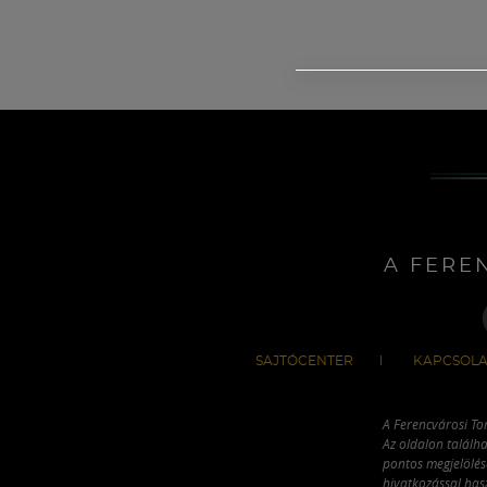
A FERE
SAJTÓCENTER
KAPCSOLA
A Ferencvárosi To
Az oldalon találha
pontos megjelölésé
hivatkozással has