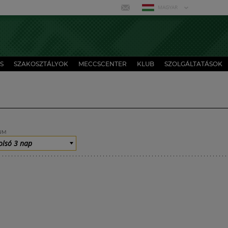
MAGYAR
S
SZAKOSZTÁLYOK
MECCSCENTER
KLUB
SZOLGÁLTATÁSOK
UM
olsó 3 nap