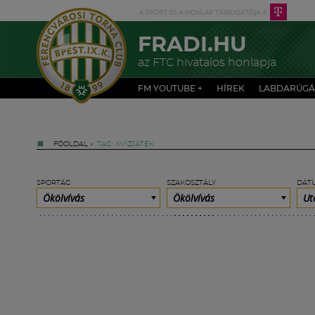
FRADI.HU
az FTC hivatalos honlapja
FM YOUTUBE +
HÍREK
LABDARÚGÁ
FŐOLDAL
»
TAG: KVÍZJÁTÉK
SPORTÁG
SZAKOSZTÁLY
DÁT
Ökölvívás
Ökölvívás
Ut