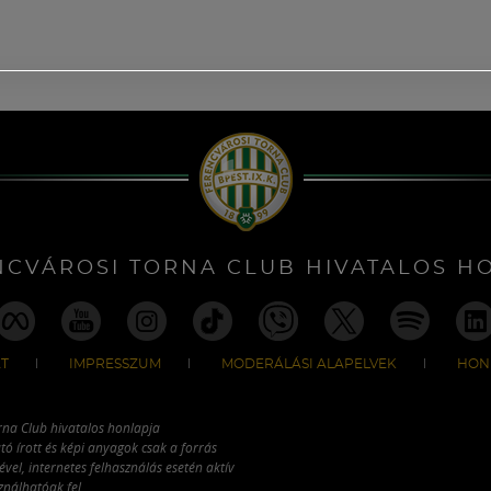
NCVÁROSI TORNA CLUB HIVATALOS H
T
IMPRESSZUM
MODERÁLÁSI ALAPELVEK
HON
rna Club hivatalos honlapja
tó írott és képi anyagok csak a forrás
vel, internetes felhasználás esetén aktív
ználhatóak fel.