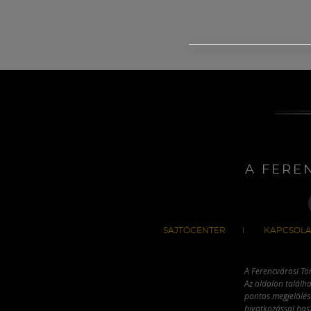
A FERE
SAJTÓCENTER
KAPCSOLA
A Ferencvárosi To
Az oldalon találha
pontos megjelölésé
hivatkozással has