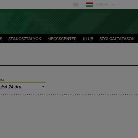
MAGYAR
S
SZAKOSZTÁLYOK
MECCSCENTER
KLUB
SZOLGÁLTATÁSOK
UM
olsó 24 óra