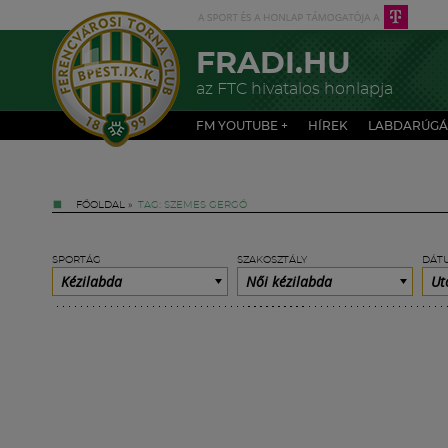
FRADI.HU
az FTC hivatalos honlapja
FM YOUTUBE +
HÍREK
LABDARÚGÁ
FŐOLDAL
»
TAG: SZEMES GERGŐ
SPORTÁG
SZAKOSZTÁLY
DÁT
Kézilabda
Női kézilabda
Ut