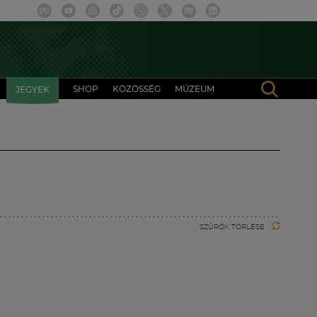
SHOP
KÖZÖSSÉG
MÚZEUM
JEGYEK
SZŰRŐK TÖRLÉSE