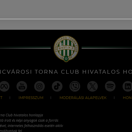
NCVÁROSI TORNA CLUB HIVATALOS H
T
IMPRESSZUM
MODERÁLÁSI ALAPELVEK
HON
rna Club hivatalos honlapja
tó írott és képi anyagok csak a forrás
vel, internetes felhasználás esetén aktív
ználhatóak fel.