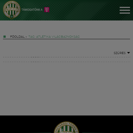
FŐOLDAL
»
TAG: ATLÉTIKA VILÁGBAJNOKSÁG
SZŰRÉS
Jegyek
FM YouTube +
Hírek