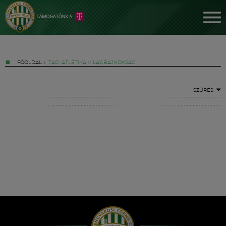
FŐOLDAL
»
TAG: ATLÉTIKA VILÁGBAJNOKSÁG
SZŰRÉS
Jegyek
FM YouTube +
Hírek