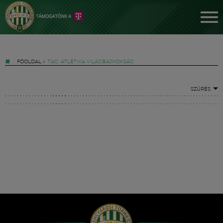
FŐOLDAL
»
TAG: ATLÉTIKA VILÁGBAJNOKSÁG
SZŰRÉS
Jegyek
FM YouTube +
Hírek