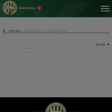
FŐOLDAL
»
TAG: ATLÉTIKA VILÁGBAJNOKSÁG
SZŰRÉS
Jegyek
FM YouTube +
Hírek