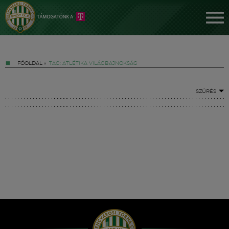
FŐOLDAL
»
TAG: ATLÉTIKA VILÁGBAJNOKSÁG
SZŰRÉS
Jegyek
FM YouTube +
Hírek