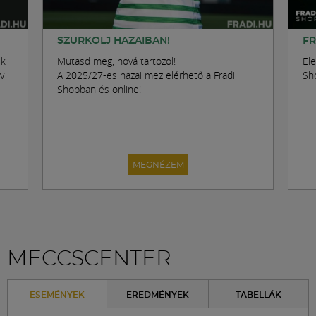
SZURKOLJ HAZAIBAN!
FR
ek
Mutasd meg, hová tartozol!
Ele
v
A 2025/27-es hazai mez elérhető a Fradi
Sh
Shopban és online!
MEGNÉZEM
MECCSCENTER
ESEMÉNYEK
EREDMÉNYEK
TABELLÁK