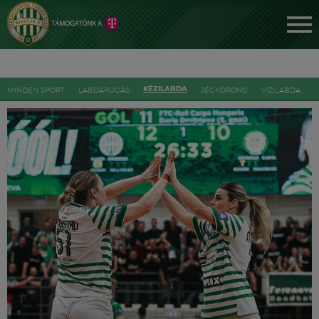
KÉZILABDA
MINDEN SPORT
LABDARÚGÁS
JÉGKORONG
VÍZILABDA
A
Jegyek
FM YouTube +
Hírek