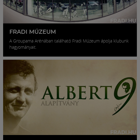
FRADI MÚZEUM
A Groupama Arénában található Fradi Múzeum ápolja klubunk
hagyományait.