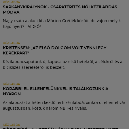
KÉZILABDA
SÁRKÁNYKIRÁLYNŐK - CSAPATÉPÍTÉS NŐI KÉZILABDÁS
MÓDRA
Nagy csata alakult ki a Márton Grétiék között, de vajon melyik
hajó nyert? - VIDEÓ!
KÉZILABDA
KRISTENSEN: „AZ ELSŐ DOLGOM VOLT VENNI EGY
KERÉKPÁRT”
Kézilabdacsapatunk új kapusa az első hetekről, a célokról és a
biciklizés szeretetéről is beszélt.
KÉZILABDA
KORÁBBI EL-ELLENFELÜNKKEL IS TALÁLKOZUNK A
NYÁRON
Az alapozást a héten kezdő férfi kézilabdázóinkra öt ellenfél vár
augusztusban, köztük három NB I-es rivális.
KÉZILABDA