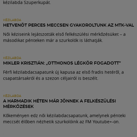
kézilabda Szuperkupát.
KÉZILABDA
HETVENÖT PERCES MECCSEN GYAKOROLTUNK AZ MTK-VAL
Női kéziseink lejátszották első felkészülési mérkőzésüket – a
másodikat pénteken már a szurkolók is láthatják.
KÉZILABDA
MIKLER KRISZTIÁN: „OTTHONOS LÉGKÖR FOGADOTT”
Férfi kézilabdacsapatunk új kapusa az első fradis hetéről, a
csapattársakról és a szezon céljairól is beszélt.
KÉZILABDA
A HARMADIK HÉTEN MÁR JÖNNEK A FELKÉSZÜLÉSI
MÉRKŐZÉSEK
Kőkeményen edz női kézilabdacsapatunk, amelynek pénteki
meccsét élőben nézhetik szurkolóink az FM Youtube+-on.