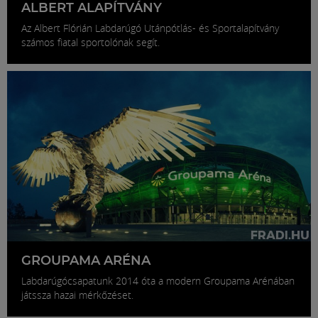
ALBERT ALAPÍTVÁNY
Az Albert Flórián Labdarúgó Utánpótlás- és Sportalapítvány
számos fiatal sportolónak segít.
GROUPAMA ARÉNA
Labdarúgócsapatunk 2014 óta a modern Groupama Arénában
játssza hazai mérkőzéset.