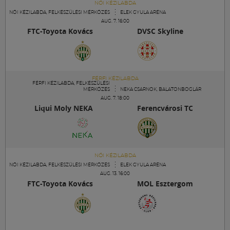
NŐI KÉZILABDA
NŐI KÉZILABDA, FELKÉSZÜLÉSI MÉRKŐZÉS
ELEK GYULA ARÉNA
AUG. 7. 16:00
FTC-Toyota Kovács
DVSC Skyline
FÉRFI KÉZILABDA
FÉRFI KÉZILABDA, FELKÉSZÜLÉSI
MÉRKŐZÉS
NEKA CSARNOK, BALATONBOGLÁR
AUG. 7. 18:00
Liqui Moly NEKA
Ferencvárosi TC
NŐI KÉZILABDA
NŐI KÉZILABDA, FELKÉSZÜLÉSI MÉRKŐZÉS
ELEK GYULA ARÉNA
AUG. 13. 16:00
FTC-Toyota Kovács
MOL Esztergom