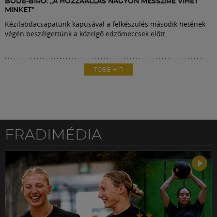
BÖDE-BÍRÓ: „A HOZZÁÁLLÁS NAGYON MESSZIRE VIHET
MINKET”
Kézilabdacsapatunk kapusával a felkészülés második hetének
végén beszélgettünk a közelgő edzőmeccsek előtt.
TÖBB HÍR
FRADIMÉDIA