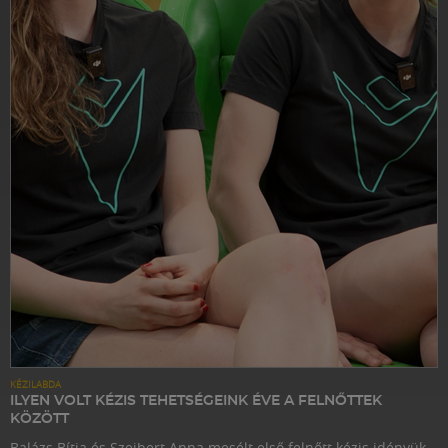
KÉZILABDA
ILYEN VOLT KÉZIS TEHETSÉGEINK ÉVE A FELNŐTTEK
KÖZÖTT
Balázs Bítia és Szeibert Anna mesélt első felnőtt kézis idényük