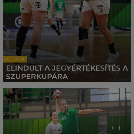
Labdarúgás
Szakosztályok
Meccscenter
Klub
KÉZILABDA
ELINDULT A JEGYÉRTÉKESÍTÉS A
SZUPERKUPÁRA
Szolgáltatások
Shop
Közösség