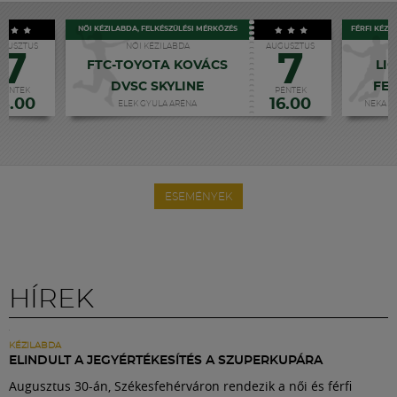
NŐI KÉZILABDA, FELKÉSZÜLÉSI MÉRKŐZÉS
FÉRFI KÉZI
UGUSZTUS
NŐI KÉZILABDA
AUGUSZTUS
7
7
FTC-TOYOTA KOVÁCS
LI
DVSC SKYLINE
FE
PÉNTEK
PÉNTEK
18.00
16.00
ELEK GYULA ARÉNA
NEKA C
ESEMÉNYEK
HÍREK
KÉZILABDA
ELINDULT A JEGYÉRTÉKESÍTÉS A SZUPERKUPÁRA
Augusztus 30-án, Székesfehérváron rendezik a női és férfi