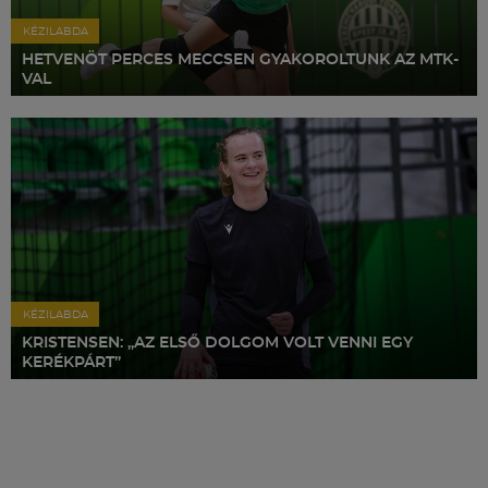
Múzeum
KÉZILABDA
HETVENÖT PERCES MECCSEN GYAKOROLTUNK AZ MTK-
English
VAL
KÉZILABDA
KRISTENSEN: „AZ ELSŐ DOLGOM VOLT VENNI EGY
KERÉKPÁRT”