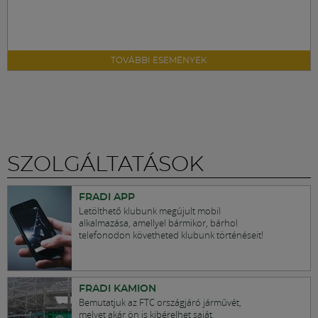
TOVÁBBI ESEMÉNYEK
SZOLGÁLTATÁSOK
FRADI APP
Letölthető klubunk megújult mobil
alkalmazása, amellyel bármikor, bárhol
telefonodon követheted klubunk történéseit!
FRADI KAMION
Bemutatjuk az FTC országjáró járművét,
melyet akár ön is kibérelhet saját